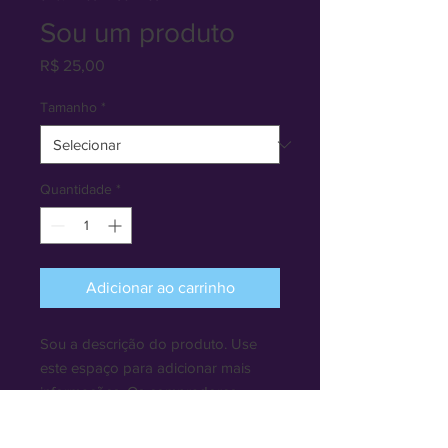
Sou um produto
Preço
R$ 25,00
Tamanho
*
Quantidade
*
Adicionar ao carrinho
Sou a descrição do produto. Use 
este espaço para adicionar mais 
informações. Os compradores 
gostam de saber o que estão 
adquirindo antes de comprar.