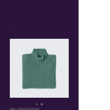
SKU: 217537123517253